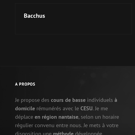
Bacchus
A PROPOS
Je propose des
cours de basse
individuels
à
domicile
rémunérés avec le
CESU
. Je me
déplace
en région nantaise
, selon un horaire
régulier convenu entre nous. Je mets à votre
disposition une
méthode
développée