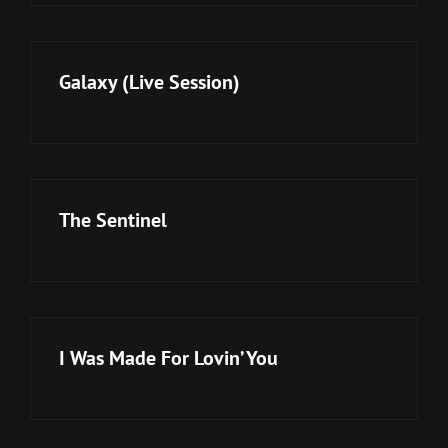
reader-
text">Page
</span>
Galaxy (Live Session)
The Sentinel
I Was Made For Lovin’ You