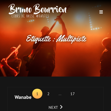
Etiquette :
Multipiste
<span
1
2
…
17
class="nav-
Wanabe
subtitle
NEXT
screen-