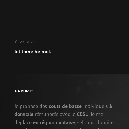
Navigation
Previous
PREV POST
Post
let there be rock
de
l’article
A PROPOS
Je propose des
cours de basse
individuels
à
domicile
rémunérés avec le
CESU
. Je me
déplace
en région nantaise
, selon un horaire