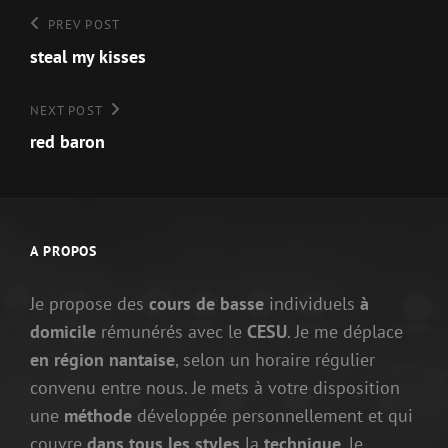
Navigation
Previous
PREV POST
Post
steal my kisses
de
l’article
Next
NEXT POST
Post
red baron
A PROPOS
Je propose des
cours de basse
individuels
à
domicile
rémunérés avec le
CESU
. Je me déplace
en région nantaise
, selon un horaire régulier
convenu entre nous. Je mets à votre disposition
une
méthode
développée personnellement et qui
couvre
dans tous les styles
la
technique
, le