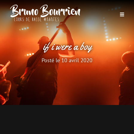
if i were a boy
Posté le
10 avril 2020