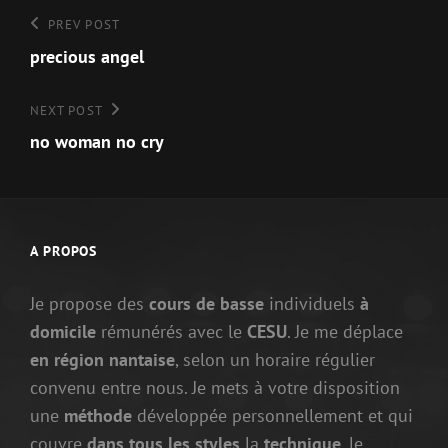
Navigation
Previous
PREV POST
Post
precious angel
de
l’article
Next
NEXT POST
Post
no woman no cry
A PROPOS
Je propose des
cours de basse
individuels
à
domicile
rémunérés avec le
CESU
. Je me déplace
en région nantaise
, selon un horaire régulier
convenu entre nous. Je mets à votre disposition
une
méthode
développée personnellement et qui
couvre
dans tous les styles
la
technique
, le