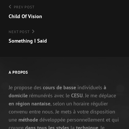
Navigation
Previous
PREV POST
Post
Child Of Vision
de
l’article
Next
NEXT POST
Post
Something I Said
A PROPOS
Je propose des
cours de basse
individuels
à
domicile
rémunérés avec le
CESU
. Je me déplace
en région nantaise
, selon un horaire régulier
convenu entre nous. Je mets à votre disposition
une
méthode
développée personnellement et qui
couvre
dans tous les styles
la
technique
, le