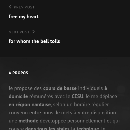
Navigation
Previous
PREV POST
Post
free my heart
de
l’article
Next
NEXT POST
Post
for whom the bell tolls
A PROPOS
Je propose des
cours de basse
individuels
à
domicile
rémunérés avec le
CESU
. Je me déplace
en région nantaise
, selon un horaire régulier
convenu entre nous. Je mets à votre disposition
une
méthode
développée personnellement et qui
couvre
dans tous les styles
la
technique
, le