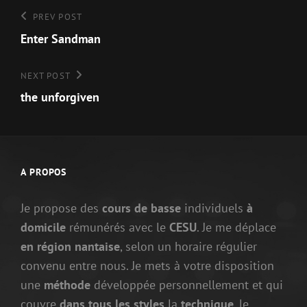
Navigation
Previous
PREV POST
Post
Enter Sandman
de
l’article
Next
NEXT POST
Post
the unforgiven
A PROPOS
Je propose des
cours de basse
individuels
à
domicile
rémunérés avec le
CESU
. Je me déplace
en région nantaise
, selon un horaire régulier
convenu entre nous. Je mets à votre disposition
une
méthode
développée personnellement et qui
couvre
dans tous les styles
la
technique
, le