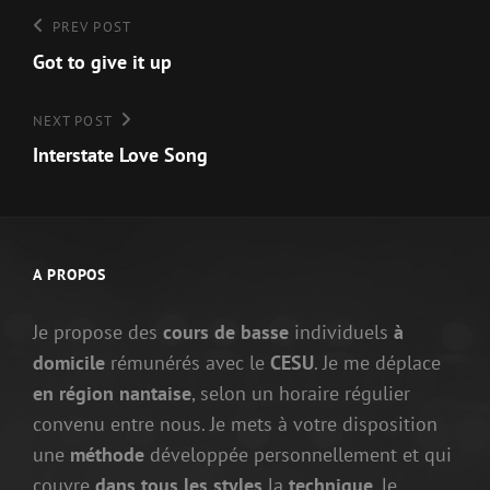
Navigation
Previous
PREV POST
Post
Got to give it up
de
l’article
Next
NEXT POST
Post
Interstate Love Song
A PROPOS
Je propose des
cours de basse
individuels
à
domicile
rémunérés avec le
CESU
. Je me déplace
en région nantaise
, selon un horaire régulier
convenu entre nous. Je mets à votre disposition
une
méthode
développée personnellement et qui
couvre
dans tous les styles
la
technique
, le