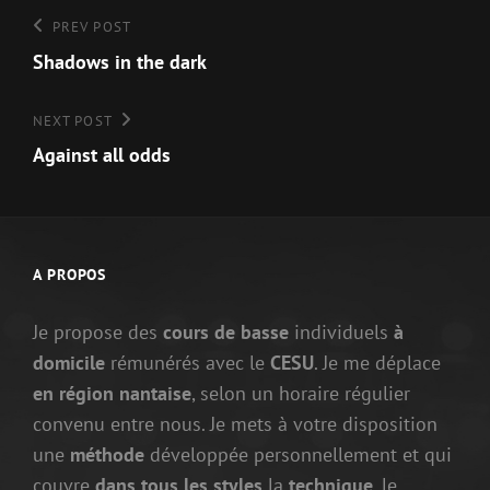
Navigation
Previous
PREV POST
Post
Shadows in the dark
de
l’article
Next
NEXT POST
Post
Against all odds
A PROPOS
Je propose des
cours de basse
individuels
à
domicile
rémunérés avec le
CESU
. Je me déplace
en région nantaise
, selon un horaire régulier
convenu entre nous. Je mets à votre disposition
une
méthode
développée personnellement et qui
couvre
dans tous les styles
la
technique
, le