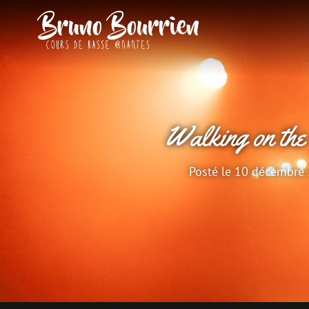
BRUNO BOU
Cours De Basse À Nante
Walking on the
Posté le
10 décembre