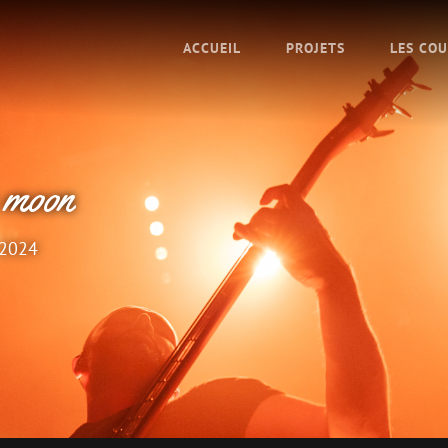
ACCUEIL
PROJETS
LES CO
RRIEN
s
 moon
 2024