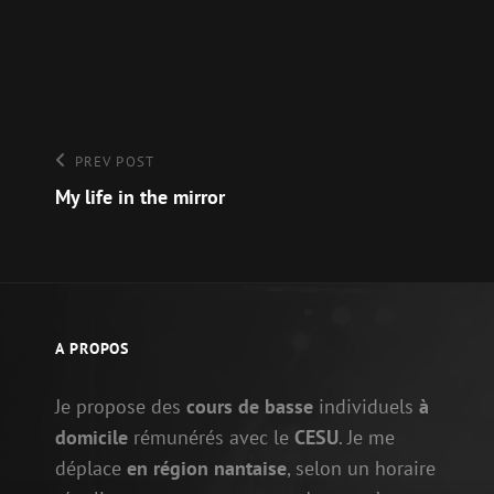
Navigation
Previous
PREV POST
Post
My life in the mirror
de
l’article
A PROPOS
Je propose des
cours de basse
individuels
à
domicile
rémunérés avec le
CESU
. Je me
déplace
en région nantaise
, selon un horaire