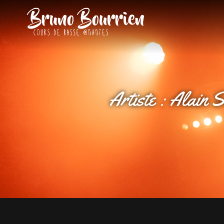
BRUNO BOU
Cours De Basse À Nante
Artiste :
Alain 