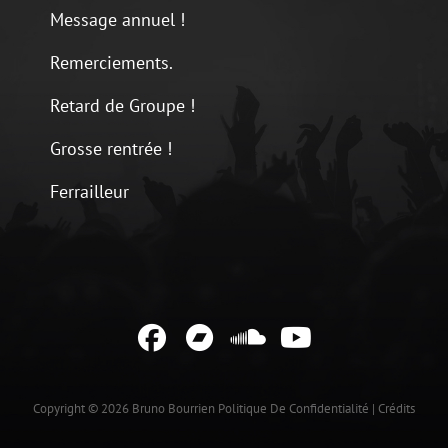
Message annuel !
Remerciements.
Retard de Groupe !
Grosse rentrée !
Ferrailleur
Facebook
Bandcamp
Soundcloud
YouTube
Copyright © 2026
Bruno Bourrien
Politique De Confidentialité
|
Crédits