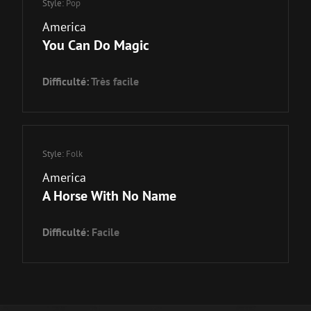
Style:
Pop
America
You Can Do Magic
Difficulté:
Très facile
Style:
Folk
America
A Horse With No Name
Difficulté:
Facile