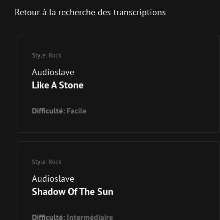
Retour à la recherche des transcriptions
Style:
Rock
Audioslave
Like A Stone
Difficulté:
Facile
Style:
Rock
Audioslave
Shadow Of The Sun
Difficulté:
Intermédiaire