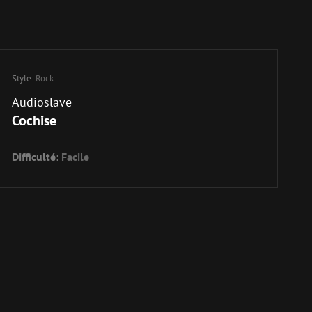
Style:
Rock
Audioslave
Cochise
Difficulté:
Facile