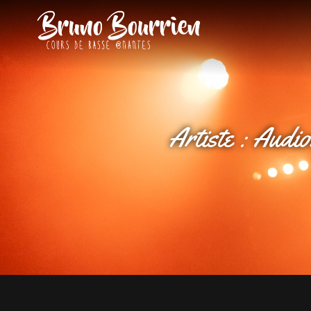
BRUNO BOU
Cours De Basse À Nante
Artiste :
Audio