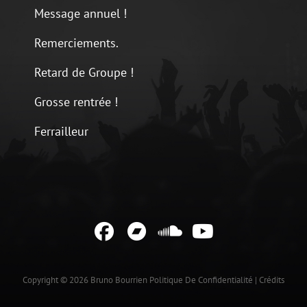
Message annuel !
Remerciements.
Retard de Groupe !
Grosse rentrée !
Ferrailleur
Facebook
Bandcamp
Soundcloud
YouTube
Copyright © 2026
Bruno Bourrien
Politique De Confidentialité
|
Crédits