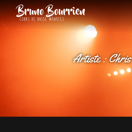
BRUNO BOU
Cours De Basse À Nante
Artiste :
Chri