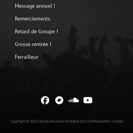
Message annuel !
Remerciements.
Retard de Groupe !
Grosse rentrée !
Ferrailleur
Facebook
Bandcamp
Soundcloud
YouTube
Copyright © 2026
Bruno Bourrien
Politique De Confidentialité
|
Crédits