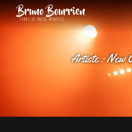
BRUNO BOU
Cours De Basse À Nante
Artiste :
New 