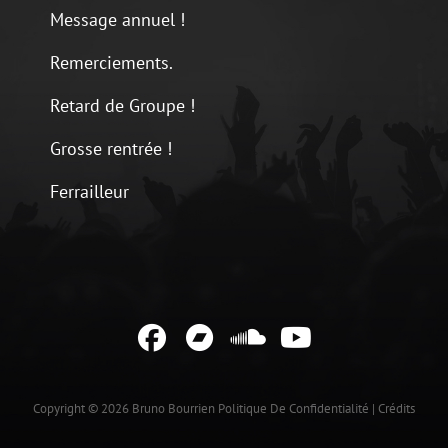
Message annuel !
Remerciements.
Retard de Groupe !
Grosse rentrée !
Ferrailleur
Facebook
Bandcamp
Soundcloud
YouTube
Copyright © 2026
Bruno Bourrien
Politique De Confidentialité
|
Crédits