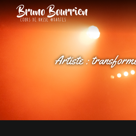
BRUNO BOU
Cours De Basse À Nante
Artiste :
transforme