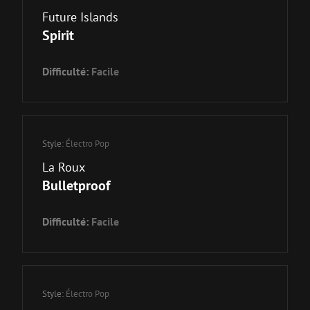
Future Islands
Spirit
Difficulté:
Facile
Style:
Électro Pop
La Roux
Bulletproof
Difficulté:
Facile
Style:
Électro Pop