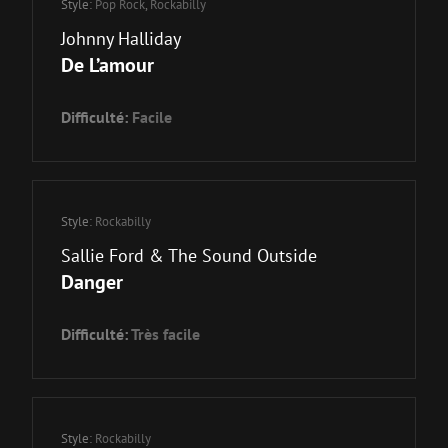
Style:
Pop Rock
,
Rockabilly
Johnny Halliday
De L’amour
Difficulté:
Facile
Style:
Rockabilly
Sallie Ford & The Sound Outside
Danger
Difficulté:
Très facile
Style:
Rockabilly