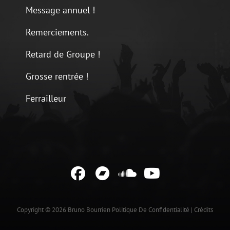
Message annuel !
Remerciements.
Retard de Groupe !
Grosse rentrée !
Ferrailleur
Facebook
Bandcamp
Soundcloud
YouTube
Copyright © 2026
Bruno Bourrien
Politique De Confidentialité
|
Crédits