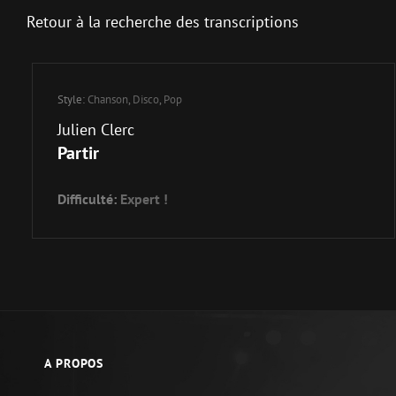
Retour à la recherche des transcriptions
Style:
Chanson
,
Disco
,
Pop
Julien Clerc
Partir
Difficulté:
Expert !
A PROPOS