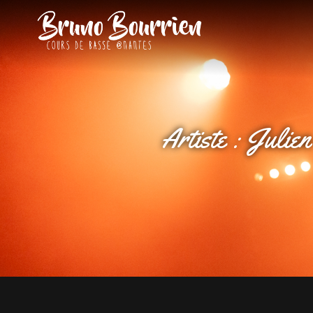
BRUNO BOU
Cours De Basse À Nante
Artiste :
Julien