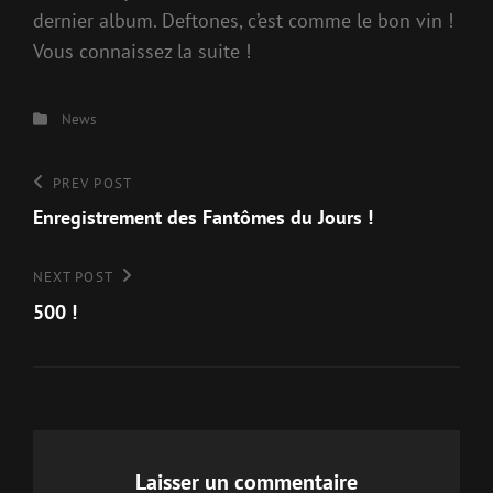
dernier album. Deftones, c’est comme le bon vin !
Vous connaissez la suite !
Categories
News
Navigation
Previous
PREV POST
Post
Enregistrement des Fantômes du Jours !
de
l’article
Next
NEXT POST
Post
500 !
Laisser un commentaire