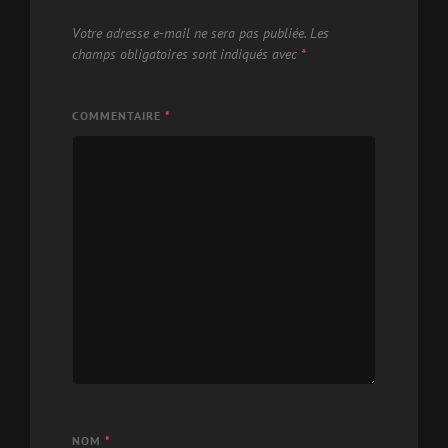
Votre adresse e-mail ne sera pas publiée.
Les
champs obligatoires sont indiqués avec
*
COMMENTAIRE
*
NOM
*